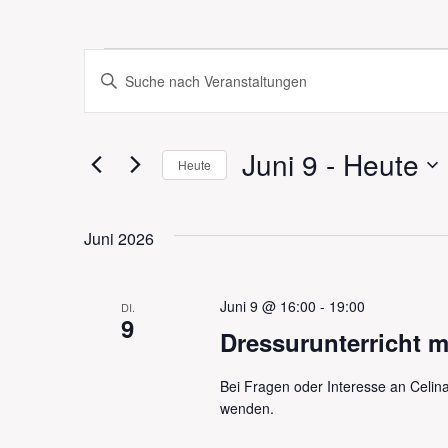
Veranstaltungen
Bitte
Suche
Schlüsselwort
eingeben.
und
Juni 9
 - 
Heute
Suche
Heute
Ansichten,
nach
Datum
Veranstaltungen
Navigation
wählen.
Juni 2026
Schlüsselwort.
Juni 9 @ 16:00
-
19:00
DI.
9
Dressurunterricht m
Bei Fragen oder Interesse an Celin
wenden.